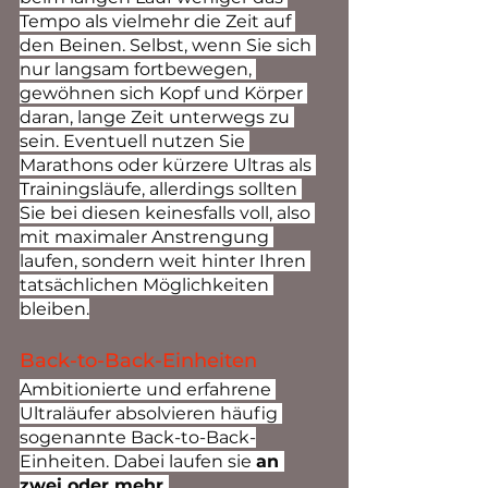
Tempo als vielmehr die Zeit auf 
den Beinen. Selbst, wenn Sie sich 
nur langsam fortbewegen, 
gewöhnen sich Kopf und Körper 
daran, lange Zeit unterwegs zu 
sein. Eventuell nutzen Sie 
Marathons oder kürzere Ultras als 
Trainingsläufe, allerdings sollten 
Sie bei diesen keinesfalls voll, also 
mit maximaler Anstrengung 
laufen, sondern weit hinter Ihren 
tatsächlichen Möglichkeiten 
bleiben.
Back-to-Back-Einheiten
Ambitionierte und erfahrene 
Ultraläufer absolvieren häufig 
sogenannte Back-to-Back-
Einheiten. Dabei laufen sie 
an 
zwei oder mehr 