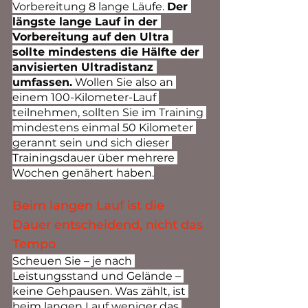
Vorbereitung 8 lange Läufe. 
Der 
längste lange Lauf in der 
Vorbereitung auf den Ultra 
sollte mindestens die Hälfte der 
anvisierten Ultradistanz 
umfassen.
 Wollen Sie also an 
einem 100-Kilometer-Lauf 
teilnehmen, sollten Sie im Training 
mindestens einmal 50 Kilometer 
gerannt sein und sich dieser 
Trainingsdauer über mehrere 
Wochen genähert haben.
Beim langen Lauf ist die 
Dauer entscheidend, nicht das 
Tempo
Scheuen Sie – je nach 
Leistungsstand und Gelände – 
keine Gehpausen. Was zählt, ist 
beim langen Lauf weniger das 