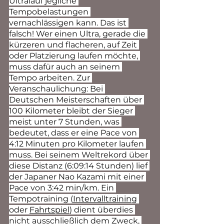
Ultralauf jegliche 
Tempobelastungen 
vernachlässigen kann. Das ist 
falsch! Wer einen Ultra, gerade die 
kürzeren und flacheren, auf Zeit 
oder Platzierung laufen möchte, 
muss dafür auch an seinem 
Tempo arbeiten. Zur 
Veranschaulichung: Bei 
Deutschen Meisterschaften über 
100 Kilometer bleibt der Sieger 
meist unter 7 Stunden, was 
bedeutet, dass er eine Pace von 
4:12 Minuten pro Kilometer laufen 
muss. Bei seinem Weltrekord über 
diese Distanz (6:09:14 Stunden) lief 
der Japaner Nao Kazami mit einer 
Pace von 3:42 min/km. Ein 
Tempotraining (
Intervalltraining
oder 
Fahrtspiel
) dient überdies 
nicht ausschließlich dem Zweck, 