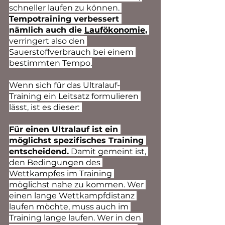
schneller laufen zu können. 
Tempotraining verbessert 
nämlich auch die 
Laufökonomie
,
verringert also den 
Sauerstoffverbrauch bei einem 
bestimmten Tempo.
Wenn sich für das Ultralauf-
Training ein Leitsatz formulieren 
lässt, ist es dieser:
Für einen Ultralauf ist ein 
möglichst spezifisches Training 
entscheidend.
 Damit gemeint ist, 
den Bedingungen des 
Wettkampfes im Training 
möglichst nahe zu kommen. Wer 
einen lange Wettkampfdistanz 
laufen möchte, muss auch im 
Training lange laufen. Wer in den 