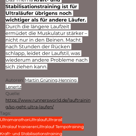
Stabilisationstraining ist für 
Ultraläufer übrigens noch 
wichtiger als für andere Läufer.
Durch die längere Laufzeit 
ermüdet die Muskulatur stärker – 
nicht nur in den Beinen. Macht 
nach Stunden der Rücken 
schlapp, leidet der Laufstil, was 
wiederum andere Probleme nach 
sich ziehen kann.
Autoren: 
Martin Grüning,
Henning 
Lenertz
Quelle: 
https://www.runnersworld.de/lauftrainin
g/so-geht-ultra-laufen/
Tags:
Ultramarathon
Ultralauf
Ultrarail
Ultralauf trainieren
Ultralauf Tempotraining
Kraft- und Stabilisationstraining