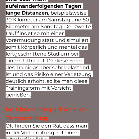
aufeinanderfolgenden Tagen 
lange Distanzen,
 beispielsweise 
30 Kilometer am Samstag und 50 
Kilometer am Sonntag. Der zweite 
Lauf findet so mit einer 
Vorermüdung statt und simuliert 
somit körperlich und mental das 
fortgeschrittene Stadium bei 
einem UItralauf. Da diese Form 
des Trainings aber sehr belastend 
ist und das Risiko einer Verletzung 
deutlich erhöht, sollte man diese 
Trainingsform mit Vorsicht 
genießen.
Ins Ultratraining gehört auch 
Tempotraining
Oft finden Sie den Rat, dass man 
in der Vorbereitung auf einen 