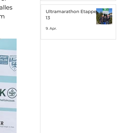
alles 
Ultramarathon Etappe
0m 
13
9. Apr.