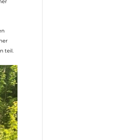
ner 
en 
her 
 teil.