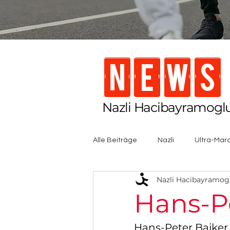
NEWS
Nazli Hacibayramoglu
Alle Beiträge
Nazli
Ultra-Mar
Nazli Hacibayramog
Hans-P
Hans-Peter Baiker, g