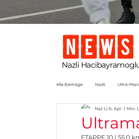
NEWS
Nazli Hacibayramoglu
Alle Beiträge
Nazli
Ultra-Mar
Naz Li
6. Apr.
1 Min. 
Ultram
ETAPPE 10 | 55,0 k