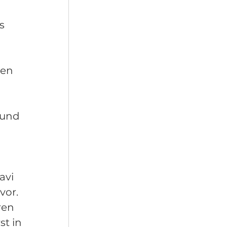
s 
 
ten 
 und 
avi 
or. 
ren 
t in 