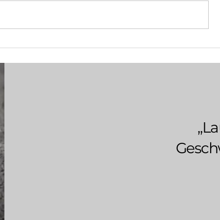
Ultramarathon Etappe 14
„La
Geschw