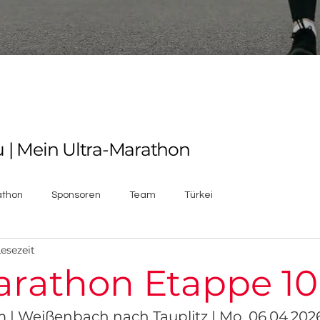
 | Mein Ultra-Marathon
athon
Sponsoren
Team
Türkei
Lesezeit
arathon Etappe 10
m | Weißenbach nach Tauplitz | Mo, 06.04.202